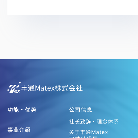
丰通Matex株式会社
功能・优势
公司信息
社长致辞・理念体系
事业介绍
关于丰通Matex