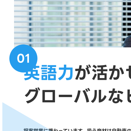
01
英語力
が活か
グローバルな