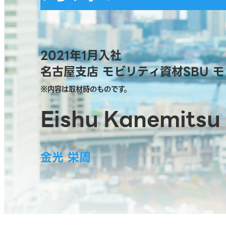
2021年1月入社
名古屋支店 モビリティ資材SBU
モ
※内容は取材時のものです。
Eishu Kanemitsu
金光 栄周